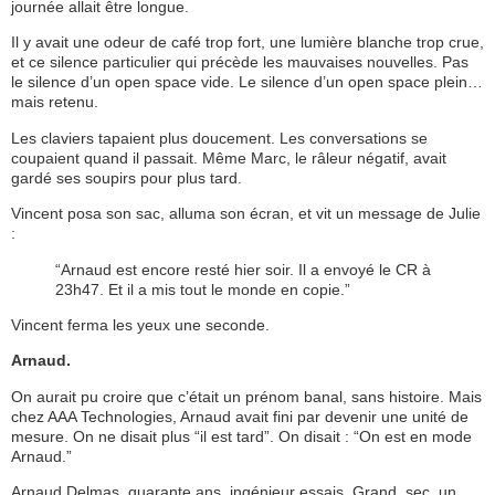
journée allait être longue.
Il y avait une odeur de café trop fort, une lumière blanche trop crue,
et ce silence particulier qui précède les mauvaises nouvelles. Pas
le silence d’un open space vide. Le silence d’un open space plein…
mais retenu.
Les claviers tapaient plus doucement. Les conversations se
coupaient quand il passait. Même Marc, le râleur négatif, avait
gardé ses soupirs pour plus tard.
Vincent posa son sac, alluma son écran, et vit un message de Julie
:
“Arnaud est encore resté hier soir. Il a envoyé le CR à
23h47. Et il a mis tout le monde en copie.”
Vincent ferma les yeux une seconde.
Arnaud.
On aurait pu croire que c’était un prénom banal, sans histoire. Mais
chez AAA Technologies, Arnaud avait fini par devenir une unité de
mesure. On ne disait plus “il est tard”. On disait : “On est en mode
Arnaud.”
Arnaud Delmas, quarante ans, ingénieur essais. Grand, sec, un