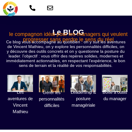
Le BLOG
le compagnon idéal pour les managers qui veulent
progresser sans perdre le sens du réel
Ce blog vous accompagne au quotidien : on y suit les aventures
de Vincent Mathieu, on y explore les personnalités difficiles, on
y découvre des outils concrets et on y questionne la posture du
leader. l’objectif : vous offrir des repères solides, modernes et
immédiatement actionnables, en respectant l’expérience, le bon
sens de terrain et la réalité de vos responsabilités.
Les
Leadership &
Boîte à outils
Gérer les
aventures de
posture
du manager
personnalités
Vincent
managériale
difficiles
Mathieu