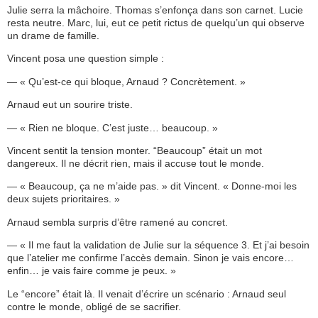
Julie serra la mâchoire. Thomas s’enfonça dans son carnet. Lucie
resta neutre. Marc, lui, eut ce petit rictus de quelqu’un qui observe
un drame de famille.
Vincent posa une question simple :
— « Qu’est-ce qui bloque, Arnaud ? Concrètement. »
Arnaud eut un sourire triste.
— « Rien ne bloque. C’est juste… beaucoup. »
Vincent sentit la tension monter. “Beaucoup” était un mot
dangereux. Il ne décrit rien, mais il accuse tout le monde.
— « Beaucoup, ça ne m’aide pas. » dit Vincent. « Donne-moi les
deux sujets prioritaires. »
Arnaud sembla surpris d’être ramené au concret.
— « Il me faut la validation de Julie sur la séquence 3. Et j’ai besoin
que l’atelier me confirme l’accès demain. Sinon je vais encore…
enfin… je vais faire comme je peux. »
Le “encore” était là. Il venait d’écrire un scénario : Arnaud seul
contre le monde, obligé de se sacrifier.