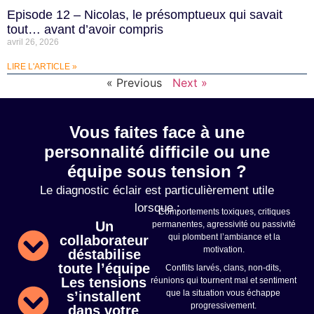
Episode 12 – Nicolas, le présomptueux qui savait
tout… avant d’avoir compris
avril 26, 2026
LIRE L'ARTICLE »
« Previous
Next »
Vous faites face à une
personnalité difficile ou une
équipe sous tension ?
Le diagnostic éclair est particulièrement utile
lorsque :
Comportements toxiques, critiques
Un
permanentes, agressivité ou passivité
qui plombent l’ambiance et la
collaborateur
motivation.
déstabilise
toute l’équipe
Conflits larvés, clans, non-dits,
Les tensions
réunions qui tournent mal et sentiment
que la situation vous échappe
s’installent
progressivement.
dans votre