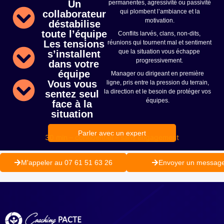
Un
permanentes, agressivité ou passivité
qui plombent l’ambiance et la
collaborateur
motivation.
déstabilise
toute l’équipe
Conflits larvés, clans, non-dits,
Les tensions
réunions qui tournent mal et sentiment
que la situation vous échappe
s’installent
progressivement.
dans votre
équipe
Manager ou dirigeant en première
Vous vous
ligne, pris entre la pression du terrain,
la direction et le besoin de protéger vos
sentez seul
équipes.
face à la
situation
Parler avec un expert
30 min – confidentiel – sans engagement
M'appeler au 07 61 51 63 26
Envoyer un messag