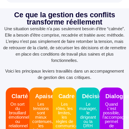
Ce que la gestion des conflits
transforme réellement
Une situation sensible n’a pas seulement besoin d’être “calmée”.
Elle a besoin d’être comprise, recadrée et traitée avec méthode.
L’enjeu n’est pas simplement de faire retomber la tension, mais
de retrouver de la clarté, de sécuriser les décisions et de remettre
en place des conditions de travail plus saines et plus
fonctionnelles.
Voici les principaux leviers travaillés dans un accompagnement
de gestion des cas critiques.
Clarté
Apaisement
Cadre
Décision
Dialogu
On sort
Les
Les
Le
Quand
du
tensions
rôles, les
manager,
c’est
brouillard
sont
limites,
le
possible,
émotionnel
mieux
les
dirigeant
l’accompagn
ou
contenues,
règles de
ou la
permet
relationnel
les
communication
DRH
de