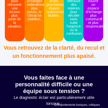
pour
échanges
et les
retrouve
rouvrir
retrouver
redeviennent
prochaines
des
un
une
plus
étapes
repères
espace
lecture
posés, le
redeviennent
pour
d’échange
plus
climat se
lisibles.
décider
plus
juste de
stabilise.
sans
constructif
la
subir
et plus
situation.
l’urgence
responsable.
ou la
confusion.
Vous retrouvez de la clarté, du recul et
un fonctionnement plus apaisé.
Vous faites face à une
personnalité difficile ou une
équipe sous tension ?
Le diagnostic éclair est particulièrement utile
lorsque :
Comportements toxiques, critiques