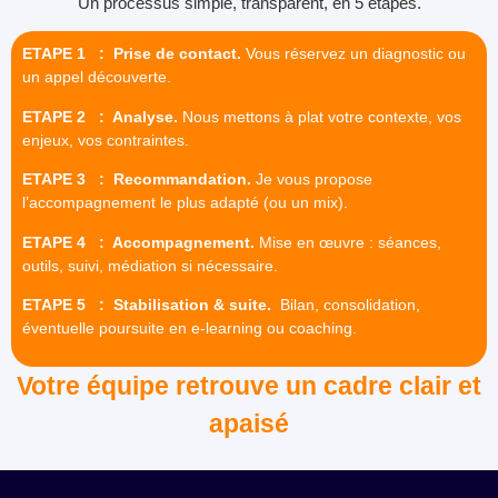
Un processus simple, transparent, en 5 étapes.
ETAPE 1 : Prise de contact.
Vous réservez un diagnostic ou
un appel découverte.
ETAPE 2 : Analyse.
Nous mettons à plat votre contexte, vos
enjeux, vos contraintes.
ETAPE 3 : Recommandation.
Je vous propose
l’accompagnement le plus adapté (ou un mix).
ETAPE 4 : Accompagnement.
Mise en œuvre : séances,
outils, suivi, médiation si nécessaire.
ETAPE 5 : Stabilisation & suite.
Bilan, consolidation,
éventuelle poursuite en e-learning ou coaching.
Votre équipe retrouve un cadre clair et
apaisé