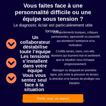
Vous faites face à une
personnalité difficile ou une
équipe sous tension ?
Le diagnostic éclair est particulièrement utile
lorsque :
Comportements toxiques, critiques
Un
permanentes, agressivité ou passivité
qui plombent l’ambiance et la
collaborateur
motivation.
déstabilise
toute l’équipe
Conflits larvés, clans, non-dits,
Les tensions
réunions qui tournent mal et sentiment
que la situation vous échappe
s’installent
progressivement.
dans votre
équipe
Manager ou dirigeant en première
Vous vous
ligne, pris entre la pression du terrain,
la direction et le besoin de protéger vos
sentez seul
équipes.
face à la
situation
Parler avec un expert
30 min – confidentiel – sans engagement