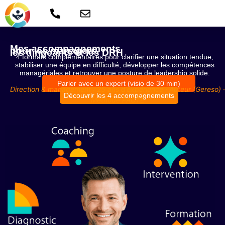
Mes accompagnements
pour les managers,
les dirigeants et les DRH
4 formats complémentaires pour clarifier une situation tendue,
stabiliser une équipe en difficulté, développer les compétences
managériales et retrouver une posture de leadership solide.
Parler avec un expert (visio de 30 min)
Direction & management : 25 ans d’expérience · Auteur (Geresо) ·
Découvrir les 4 accompagnements
Méthode PACTE