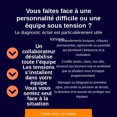
Vous faites face à une
personnalité difficile ou une
équipe sous tension ?
Le diagnostic éclair est particulièrement utile
lorsque :
Comportements toxiques, critiques
Un
permanentes, agressivité ou passivité
qui plombent l’ambiance et la
collaborateur
motivation.
déstabilise
toute l’équipe
Conflits larvés, clans, non-dits,
Les tensions
réunions qui tournent mal et sentiment
que la situation vous échappe
s’installent
progressivement.
dans votre
équipe
Manager ou dirigeant en première
Vous vous
ligne, pris entre la pression du terrain,
la direction et le besoin de protéger vos
sentez seul
équipes.
face à la
situation
Parler avec un expert
30 min – confidentiel – sans engagement