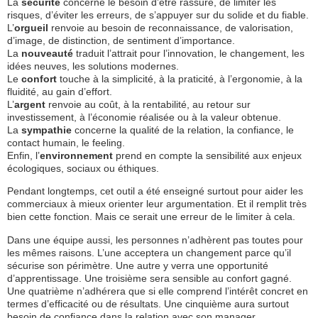
La
sécurité
concerne le besoin d’être rassuré, de limiter les
risques, d’éviter les erreurs, de s’appuyer sur du solide et du fiable.
L’
orgueil
renvoie au besoin de reconnaissance, de valorisation,
d’image, de distinction, de sentiment d’importance.
La
nouveauté
traduit l’attrait pour l’innovation, le changement, les
idées neuves, les solutions modernes.
Le
confort
touche à la simplicité, à la praticité, à l’ergonomie, à la
fluidité, au gain d’effort.
L’
argent
renvoie au coût, à la rentabilité, au retour sur
investissement, à l’économie réalisée ou à la valeur obtenue.
La
sympathie
concerne la qualité de la relation, la confiance, le
contact humain, le feeling.
Enfin, l’
environnement
prend en compte la sensibilité aux enjeux
écologiques, sociaux ou éthiques.
Pendant longtemps, cet outil a été enseigné surtout pour aider les
commerciaux à mieux orienter leur argumentation. Et il remplit très
bien cette fonction. Mais ce serait une erreur de le limiter à cela.
Dans une équipe aussi, les personnes n’adhèrent pas toutes pour
les mêmes raisons. L’une acceptera un changement parce qu’il
sécurise son périmètre. Une autre y verra une opportunité
d’apprentissage. Une troisième sera sensible au confort gagné.
Une quatrième n’adhérera que si elle comprend l’intérêt concret en
termes d’efficacité ou de résultats. Une cinquième aura surtout
besoin de confiance dans la relation avec son manager.