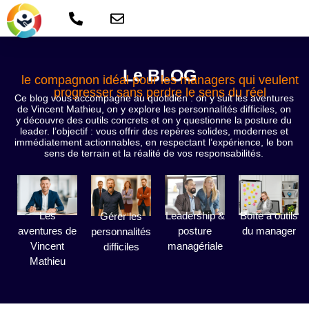
Le BLOG
le compagnon idéal pour les managers qui veulent
progresser sans perdre le sens du réel
Ce blog vous accompagne au quotidien : on y suit les aventures
de Vincent Mathieu, on y explore les personnalités difficiles, on
y découvre des outils concrets et on y questionne la posture du
leader. l’objectif : vous offrir des repères solides, modernes et
immédiatement actionnables, en respectant l’expérience, le bon
sens de terrain et la réalité de vos responsabilités.
Les
Leadership &
Boîte à outils
Gérer les
aventures de
posture
du manager
personnalités
Vincent
managériale
difficiles
Mathieu