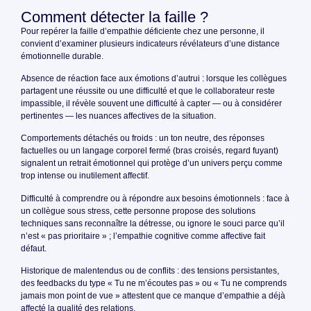
Comment détecter la faille ?
Pour repérer la faille d’empathie déficiente chez une personne, il
convient d’examiner plusieurs indicateurs révélateurs d’une distance
émotionnelle durable.
Absence de réaction face aux émotions d’autrui : lorsque les collègues
partagent une réussite ou une difficulté et que le collaborateur reste
impassible, il révèle souvent une difficulté à capter — ou à considérer
pertinentes — les nuances affectives de la situation.
Comportements détachés ou froids : un ton neutre, des réponses
factuelles ou un langage corporel fermé (bras croisés, regard fuyant)
signalent un retrait émotionnel qui protège d’un univers perçu comme
trop intense ou inutilement affectif.
Difficulté à comprendre ou à répondre aux besoins émotionnels : face à
un collègue sous stress, cette personne propose des solutions
techniques sans reconnaître la détresse, ou ignore le souci parce qu’il
n’est « pas prioritaire » ; l’empathie cognitive comme affective fait
défaut.
Historique de malentendus ou de conflits : des tensions persistantes,
des feedbacks du type « Tu ne m’écoutes pas » ou « Tu ne comprends
jamais mon point de vue » attestent que ce manque d’empathie a déjà
affecté la qualité des relations.