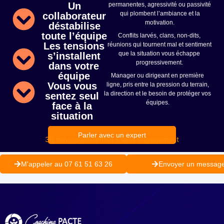
Un
permanentes, agressivité ou passivité
qui plombent l’ambiance et la
collaborateur
motivation.
déstabilise
toute l’équipe
Conflits larvés, clans, non-dits,
Les tensions
réunions qui tournent mal et sentiment
que la situation vous échappe
s’installent
progressivement.
dans votre
équipe
Manager ou dirigeant en première
Vous vous
ligne, pris entre la pression du terrain,
la direction et le besoin de protéger vos
sentez seul
équipes.
face à la
situation
Parler avec un expert
30 min – confidentiel – sans engagement
M'appeler au 07 61 51 63 26
Envoyer un messag