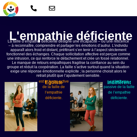
L'empathie déficiente
La faille d’empathie déficiente désigne une incapacité – ou une réticence
– à reconnaître, comprendre et partager les émotions d’autrui. L’individu
apparaît alors froid et distant, préférant s’en tenir à l’aspect strictement
fonctionnel des échanges. Chaque sollicitation affective est perçue comme
une intrusion, ce qui renforce le détachement et crée un fossé relationnel.
Le manque de retours empathiques fragilise la confiance au sein du
groupe et réduit la coopération. La faille s’active surtout quand la situation
exige une réponse émotionnelle explicite ; la personne choisit alors le
retrait plutôt que l’ajustement sensible.
est la forme active
est la forme
Egoïste
Indifférent
de la faille de
passive de la faille
l’empathie
de l’empathie
déficiente.
déficiente.