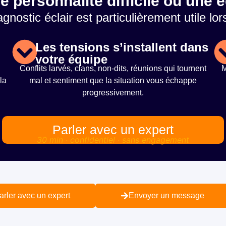
e personnalité difficile ou une
agnostic éclair est particulièrement utile lor
Les tensions s’installent dans
votre équipe
Conflits larvés, clans, non-dits, réunions qui tournent
M
la
mal et sentiment que la situation vous échappe
progressivement.
Parler avec un expert
30 min · confidentiel · sans engagement
arler avec un expert
Envoyer un message