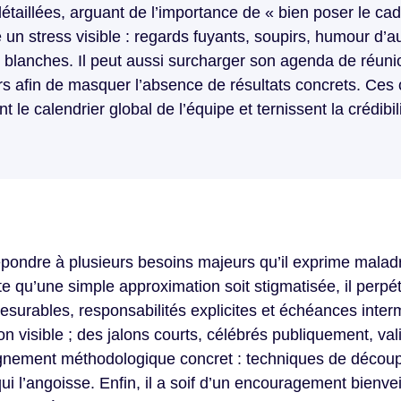
 détaillées, arguant de l’importance de « bien poser le c
te un stress visible : regards fuyants, soupirs, humour d’
s blanches. Il peut aussi surcharger son agenda de réun
rs afin de masquer l’absence de résultats concrets. Ces 
e calendrier global de l’équipe et ternissent la crédibili
t répondre à plusieurs besoins majeurs qu’il exprime malad
ute qu’une simple approximation soit stigmatisée, il perpé
s mesurables, responsabilités explicites et échéances inter
n visible ; des jalons courts, célébrés publiquement, val
agnement méthodologique concret : techniques de découpa
ui l’angoisse. Enfin, il a soif d’un encouragement bienvei