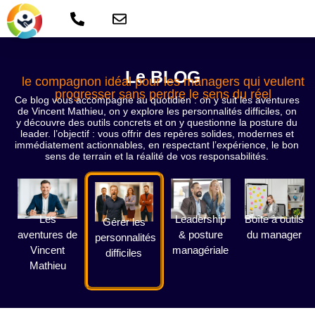
Le BLOG
le compagnon idéal pour les managers qui veulent
progresser sans perdre le sens du réel
Ce blog vous accompagne au quotidien : on y suit les aventures
de Vincent Mathieu, on y explore les personnalités difficiles, on
y découvre des outils concrets et on y questionne la posture du
leader. l’objectif : vous offrir des repères solides, modernes et
immédiatement actionnables, en respectant l’expérience, le bon
sens de terrain et la réalité de vos responsabilités.
Les
Leadership
Boîte à outils
Gérer les
aventures de
& posture
du manager
personnalités
Vincent
managériale
difficiles
Mathieu