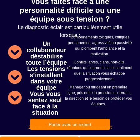
Vous faites face à une
personnalité difficile ou une
équipe sous tension ?
Le diagnostic éclair est particulièrement utile
lorsque :
Comportements toxiques, critiques
Un
permanentes, agressivité ou passivité
qui plombent l’ambiance et la
collaborateur
motivation.
déstabilise
toute l’équipe
Conflits larvés, clans, non-dits,
Les tensions
réunions qui tournent mal et sentiment
que la situation vous échappe
s’installent
progressivement.
dans votre
équipe
Manager ou dirigeant en première
Vous vous
ligne, pris entre la pression du terrain,
la direction et le besoin de protéger vos
sentez seul
équipes.
face à la
situation
Parler avec un expert
30 min – confidentiel – sans engagement