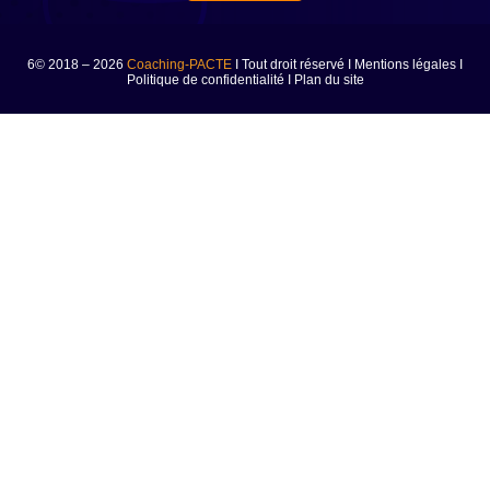
6© 2018 – 2026
Coaching-PACTE
I Tout droit réservé I
Mentions légales
I
Politique de confidentialité
I
Plan du site