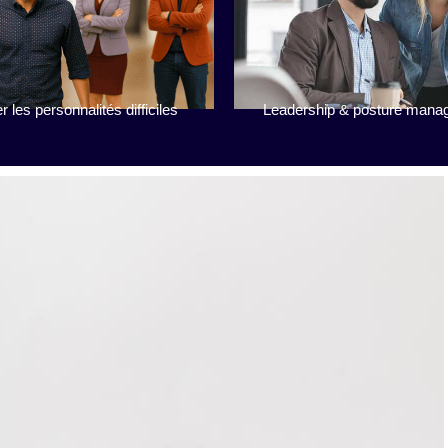
Leadership & posture manag
r les personnalités difficiles