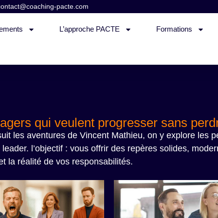
contact@coaching-pacte.com
ements
L’approche PACTE
Formations
gers qui veulent progresser sans perdr
t les aventures de Vincent Mathieu, on y explore les per
 leader. l’objectif : vous offrir des repères solides, mo
t la réalité de vos responsabilités.